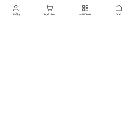
خانه
دسته‌بندی
سبد خرید
پروفایل
دسترسی سریع
درباره ما
تماس با ما
شکایات
سیاست حریم خصوصی
قوانین و مقررات
هفت روز هفته ، از ۱۰صبح تا ۷عصر پاسخگوی شما هستیم گالری
رزبوم
۰۹۹۱۶۴۳۲۰۰۳
شماره تماس
09916432003