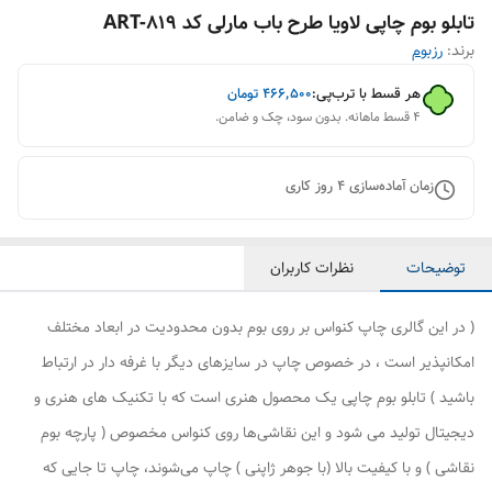
تابلو بوم چاپی لاویا طرح باب مارلی کد ART-819
برند:
رزبوم
هر قسط با ترب‌پی:
۴۶۶٬۵۰۰
تومان
۴ قسط ماهانه. بدون سود، چک و ضامن.
زمان آماده‌سازی
4
روز کاری
توضیحات
نظرات کاربران
( در این گالری چاپ کنواس بر روی بوم بدون محدودیت در ابعاد مختلف
امکانپذیر است ، در خصوص چاپ در سایزهای دیگر با غرفه دار در ارتباط
باشید ) تابلو بوم چاپی یک محصول هنری است که با تکنیک های هنری و
دیجیتال تولید می شود و این نقاشی‌ها روی کنواس مخصوص ( پارچه بوم
نقاشی ) و با کیفیت بالا (با جوهر ژاپنی ) چاپ می‌شوند، چاپ تا جایی که