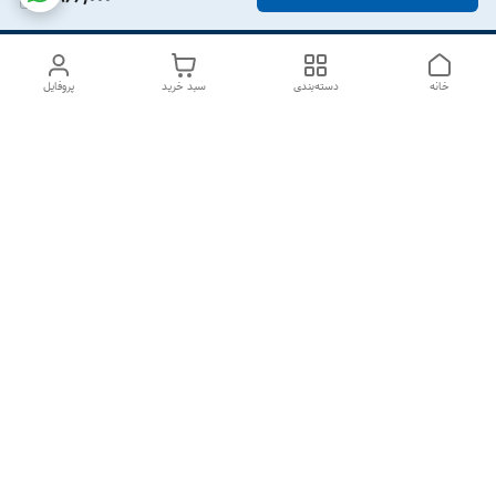
خانه
دسته‌بندی
سبد خرید
پروفایل
دسترسی سریع
درباره ما
تماس با ما
شکایات
سیاست حریم خصوصی
قوانین و مقررات
هفت روز هفته ، از ۱۰صبح تا ۷عصر پاسخگوی شما هستیم گالری
رزبوم
۰۹۹۱۶۴۳۲۰۰۳