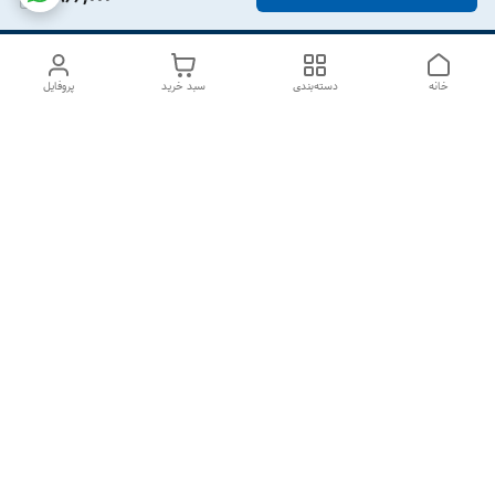
خانه
دسته‌بندی
سبد خرید
پروفایل
دسترسی سریع
درباره ما
تماس با ما
شکایات
سیاست حریم خصوصی
قوانین و مقررات
هفت روز هفته ، از ۱۰صبح تا ۷عصر پاسخگوی شما هستیم گالری
رزبوم
۰۹۹۱۶۴۳۲۰۰۳