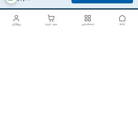
خانه
دسته‌بندی
سبد خرید
پروفایل
دسترسی سریع
درباره ما
تماس با ما
شکایات
سیاست حریم خصوصی
قوانین و مقررات
هفت روز هفته ، از ۱۰صبح تا ۷عصر پاسخگوی شما هستیم گالری
رزبوم
۰۹۹۱۶۴۳۲۰۰۳