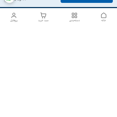
خانه
دسته‌بندی
سبد خرید
پروفایل
دسترسی سریع
درباره ما
تماس با ما
شکایات
سیاست حریم خصوصی
قوانین و مقررات
هفت روز هفته ، از ۱۰صبح تا ۷عصر پاسخگوی شما هستیم گالری
رزبوم
۰۹۹۱۶۴۳۲۰۰۳