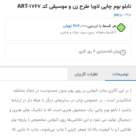
تابلو بوم چاپی لاویا طرح زن و موسیقی کد ART-1767
برند:
رزبوم
هر قسط با ترب‌پی:
۴۸۳٬۰۰۰
تومان
۴ قسط ماهانه. بدون سود، چک و ضامن.
زمان آماده‌سازی
4
روز کاری
توضیحات
نظرات کاربران
( در این گالری چاپ کنواس بر روی بوم بدون محدودیت در ابعاد مختلف
امکانپذیر است ، در خصوص چاپ در سایزهای دیگر با غرفه دار در ارتباط
باشید ) تابلو بوم چاپی یک محصول هنری است که با تکنیک های هنری و
دیجیتال تولید می شود و این نقاشی‌ها روی کنواس مخصوص ( پارچه بوم
نقاشی ) و با کیفیت بالا (با جوهر ژاپنی ) چاپ می‌شوند، چاپ تا جایی که