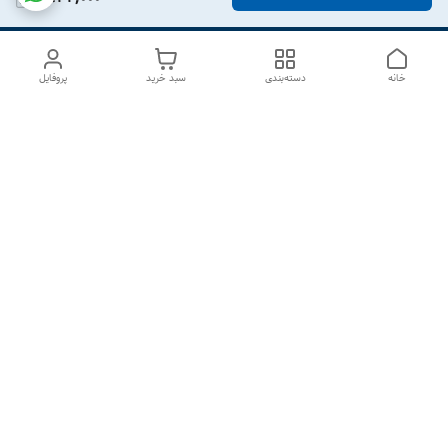
خانه
دسته‌بندی
سبد خرید
پروفایل
دسترسی سریع
درباره ما
تماس با ما
شکایات
سیاست حریم خصوصی
قوانین و مقررات
هفت روز هفته ، از ۱۰صبح تا ۷عصر پاسخگوی شما هستیم گالری
رزبوم
۰۹۹۱۶۴۳۲۰۰۳