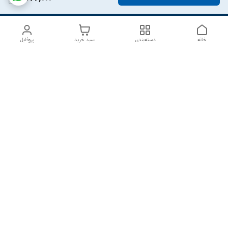
خانه
دسته‌بندی
سبد خرید
پروفایل
دسترسی سریع
درباره ما
تماس با ما
شکایات
سیاست حریم خصوصی
قوانین و مقررات
هفت روز هفته ، از ۱۰صبح تا ۷عصر پاسخگوی شما هستیم گالری
رزبوم
۰۹۹۱۶۴۳۲۰۰۳