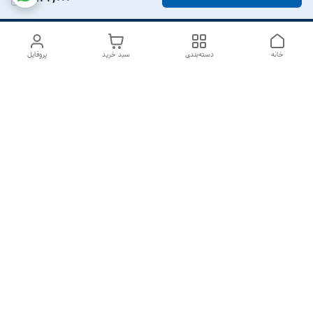
خانه
دسته‌بندی
سبد خرید
پروفایل
دسترسی سریع
درباره ما
تماس با ما
شکایات
سیاست حریم خصوصی
قوانین و مقررات
هفت روز هفته ، از ۱۰صبح تا ۷عصر پاسخگوی شما هستیم گالری
رزبوم
۰۹۹۱۶۴۳۲۰۰۳