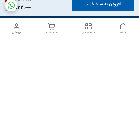
۲٬۸۲۴٬۰۰۰
31
%
افزودن به سبد خرید
1,932,000
خانه
دسته‌بندی
سبد خرید
پروفایل
دسترسی سریع
درباره ما
تماس با ما
شکایات
سیاست حریم خصوصی
قوانین و مقررات
هفت روز هفته ، از ۱۰صبح تا ۷عصر پاسخگوی شما هستیم گالری
رزبوم