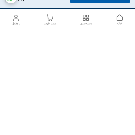
خانه
دسته‌بندی
سبد خرید
پروفایل
دسترسی سریع
درباره ما
تماس با ما
شکایات
سیاست حریم خصوصی
قوانین و مقررات
هفت روز هفته ، از ۱۰صبح تا ۷عصر پاسخگوی شما هستیم گالری
رزبوم
۰۹۹۱۶۴۳۲۰۰۳