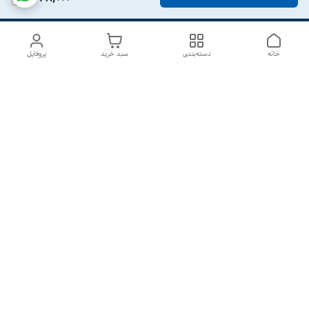
خانه
دسته‌بندی
سبد خرید
پروفایل
دسترسی سریع
درباره ما
تماس با ما
شکایات
سیاست حریم خصوصی
قوانین و مقررات
هفت روز هفته ، از ۱۰صبح تا ۷عصر پاسخگوی شما هستیم گالری
رزبوم
۰۹۹۱۶۴۳۲۰۰۳