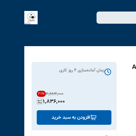
برگ کد ART-
زمان آماده‌سازی
4
روز کاری
۲٬۶۸۳٬۰۰۰
31
%
1,836,000
افزودن به سبد خرید