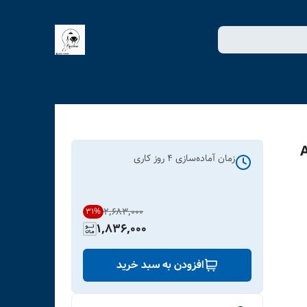
ل کد ART-
زمان آماده‌سازی
4
روز کاری
۲٬۶۸۳٬۰۰۰
31
%
1,836,000
افزودن به سبد خرید