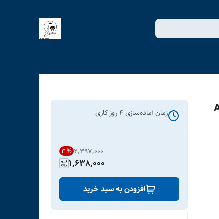
لو کد ART-
زمان آماده‌سازی
4
روز کاری
۲٬۳۹۷٬۰۰۰
31
%
1,638,000
افزودن به سبد خرید