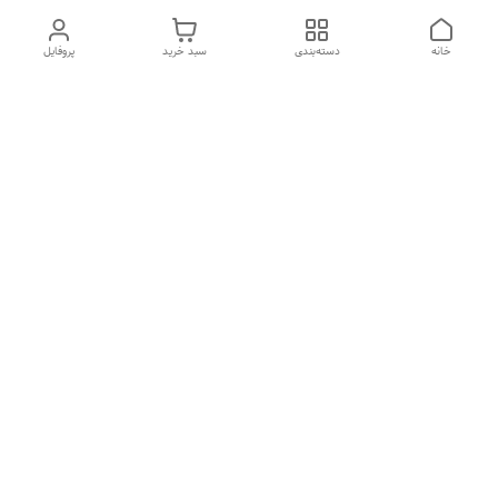
خانه
دسته‌بندی
سبد خرید
پروفایل
دسترسی سریع
درباره ما
تماس با ما
شکایات
سیاست حریم خصوصی
قوانین و مقررات
هفت روز هفته ، از ۱۰صبح تا ۷عصر پاسخگوی شما هستیم گالری
رزبوم
۰۹۹۱۶۴۳۲۰۰۳
شماره تماس
09916432003