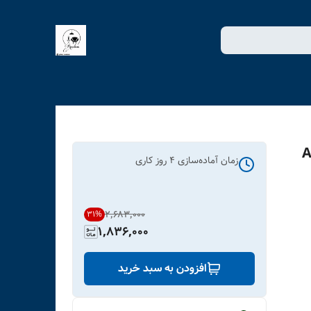
تزاعی کدART-
زمان آماده‌سازی
4
روز کاری
۲٬۶۸۳٬۰۰۰
31
%
1,836,000
افزودن به سبد خرید