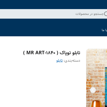
جستجو در محصولات
 ما
تابلو توپاک ( 1840-MR ART )
دسته‌بندی
:
تابلو