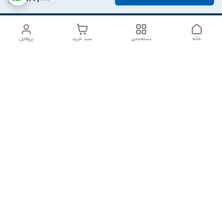
خانه
دسته‌بندی
سبد خرید
پروفایل
دسترسی سریع
درباره ما
تماس با ما
شکایات
سیاست حریم خصوصی
قوانین و مقررات
هفت روز هفته ، از ۱۰صبح تا ۷عصر پاسخگوی شما هستیم گالری
رزبوم
۰۹۹۱۶۴۳۲۰۰۳