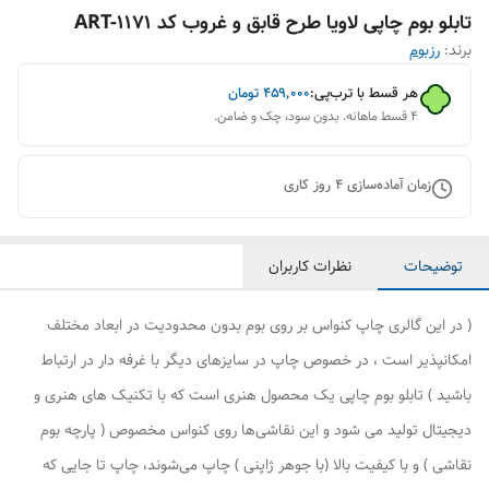
تابلو بوم چاپی لاویا طرح قابق و غروب کد ART-1171
برند:
رزبوم
هر قسط با ترب‌پی:
۴۵۹٬۰۰۰
تومان
۴ قسط ماهانه. بدون سود، چک و ضامن.
زمان آماده‌سازی
4
روز کاری
توضیحات
نظرات کاربران
( در این گالری چاپ کنواس بر روی بوم بدون محدودیت در ابعاد مختلف
امکانپذیر است ، در خصوص چاپ در سایزهای دیگر با غرفه دار در ارتباط
باشید ) تابلو بوم چاپی یک محصول هنری است که با تکنیک های هنری و
دیجیتال تولید می شود و این نقاشی‌ها روی کنواس مخصوص ( پارچه بوم
نقاشی ) و با کیفیت بالا (با جوهر ژاپنی ) چاپ می‌شوند، چاپ تا جایی که