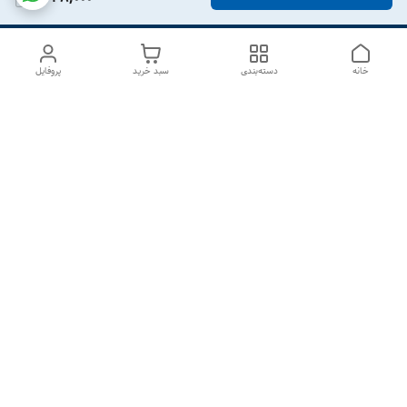
خانه
دسته‌بندی
سبد خرید
پروفایل
دسترسی سریع
درباره ما
تماس با ما
شکایات
سیاست حریم خصوصی
قوانین و مقررات
هفت روز هفته ، از ۱۰صبح تا ۷عصر پاسخگوی شما هستیم گالری
رزبوم
۰۹۹۱۶۴۳۲۰۰۳