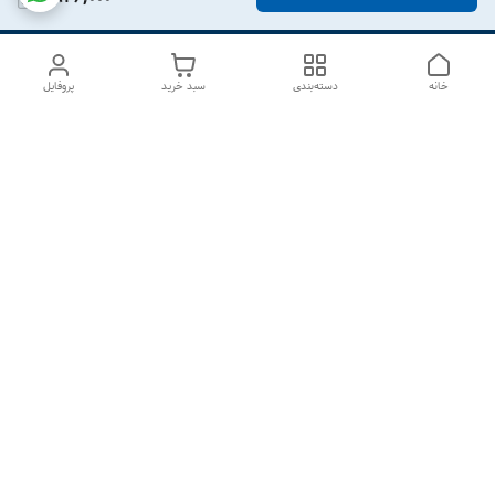
خانه
دسته‌بندی
سبد خرید
پروفایل
دسترسی سریع
درباره ما
تماس با ما
شکایات
سیاست حریم خصوصی
قوانین و مقررات
هفت روز هفته ، از ۱۰صبح تا ۷عصر پاسخگوی شما هستیم گالری
رزبوم
۰۹۹۱۶۴۳۲۰۰۳