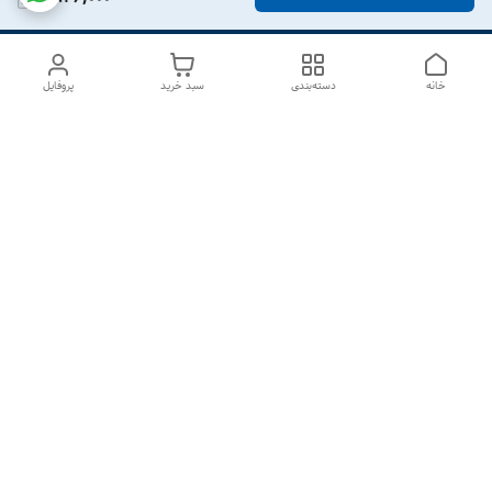
خانه
دسته‌بندی
سبد خرید
پروفایل
دسترسی سریع
درباره ما
تماس با ما
شکایات
سیاست حریم خصوصی
قوانین و مقررات
هفت روز هفته ، از ۱۰صبح تا ۷عصر پاسخگوی شما هستیم گالری
رزبوم
۰۹۹۱۶۴۳۲۰۰۳