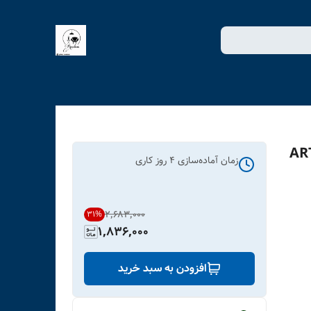
 لاویا طرح زن آفریقایی کد ART-
زمان آماده‌سازی
4
روز کاری
۲٬۶۸۳٬۰۰۰
31
%
1,836,000
افزودن به سبد خرید