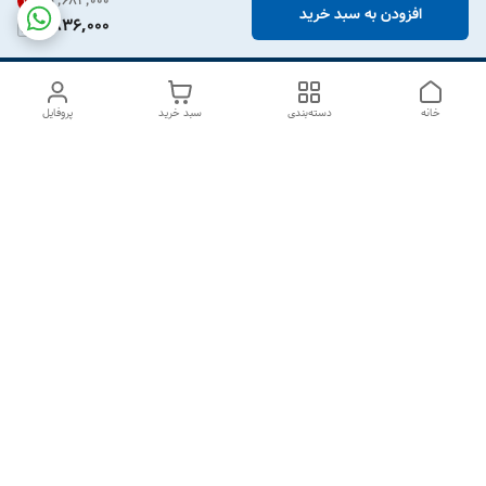
۲٬۶۸۳٬۰۰۰
31
%
افزودن به سبد خرید
1,836,000
خانه
دسته‌بندی
سبد خرید
پروفایل
دسترسی سریع
درباره ما
تماس با ما
شکایات
سیاست حریم خصوصی
قوانین و مقررات
هفت روز هفته ، از ۱۰صبح تا ۷عصر پاسخگوی شما هستیم گالری
رزبوم