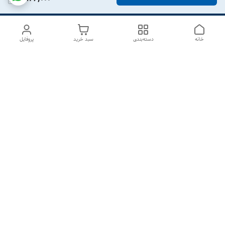
خانه
دسته‌بندی
سبد خرید
پروفایل
دسترسی سریع
درباره ما
تماس با ما
شکایات
سیاست حریم خصوصی
قوانین و مقررات
هفت روز هفته ، از ۱۰صبح تا ۷عصر پاسخگوی شما هستیم گالری
رزبوم
۰۹۹۱۶۴۳۲۰۰۳