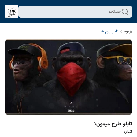
جستجو
رزبوم
تابلو بوم 5
تابلو طرح میمون۱
اندازه